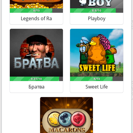
таких агента в юбке на одной активной линии
презентуют один бонусный спин. Когда игрок увидит
сразу три красавицы, он сможет бесплатно крутить
Legends of Ra
Playboy
барабан еще 12 раз. Но и это еще не конец подаркам.
Появление во время фри-спинов любой из этих
сексапильных красоток, удвоит Ваш выигрыш, а если они
появятся втроем – победные суммы сохранятся, а
бесплатные вращения продолжатся.
Особенностью этой слот-машины можно
назвать опцию, называющуюся респин.
Он доступен тогда, когда на барабане выпадут две
агентессы. В этом случае продолжится вращение на
Братва
Sweet Life
оставшемся третьем барабане. Если после его остановки
три подруги соберутся в великолепное трио – вновь
получайте 12 бесплатных прокрутов и следуйте за
удачей.
Риск-гейм
После каждого победного вращения барабанов у игрока