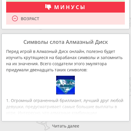
МИНУСЫ
Механика игрового автомата Diamond
Trio
ВОЗРАСТ
Для того чтобы лучше понимать происходящие в гейме
изменения, советуем до его начала выяснить все, даже
мельчайшие нюансы, связанные с механикой, которая
Символы слота Алмазный Диск
типична для моделей-гаминаторов:
Перед игрой в Алмазный Диск онлайн, полезно будет
5 барабанов;
изучить крутящиеся на барабанах символы и запомнить
9 линеек;
на их значения. Всего создатели этого эмулятора
1 кредит на одну линию – ставка минимум;
придумали двенадцать таких символов:
100 кредитов на одну линию - ставка максимум;
Максимальный выигрыш – умножает ставку в 5 000
раз;
Выигрышные вариации считаются исключительно с
левой части линий направо;
1. Огромный ограненный бриллиант, лучший друг любой
Бонусной игры нет;
девушки, предусматривает самые большие выплаты в
Scatter представлен тремя символами;
игре. Интересно, что алмазные комбинации
В наличии фриспины, дикарь-wild и игра на риск;
учитываются уже в 2-х таких символах и выглядят так:
Есть автоматический гейм;
Читать далее
Джек-пот не предусмотрен.
два алмаза – спин умножится в 10 раз;