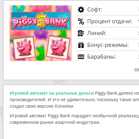
Софт:
Процент отдачи:
Линий:
Бонус-режимы:
Барабаны:
О
Игровой автомат на реальные деньги
Piggy Bank далеко н
производителей. И это не удивительно, поскольку такие 
создал свою версию Копилки.
Игровой автомат Piggy Bank порадует необычной реализа
современном рынке азартной индустрии.