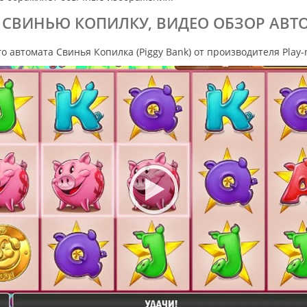
В СВИНЬЮ КОПИЛКУ, ВИДЕО ОБЗОР АВТО
 автомата Свинья Копилка (Piggy Bank) от производителя Play-