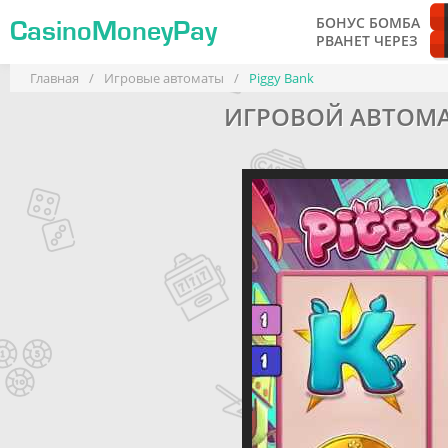
БОНУС БОМБА
CasinoMoneyPay
РВАНЕТ ЧЕРЕЗ
Главная
/
Игровые автоматы
/
Piggy Bank
ИГРОВОЙ АВТОМАТ