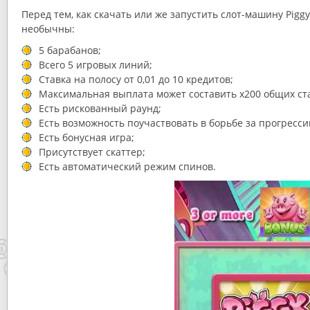
Перед тем, как скачать или же запустить слот-машину Pigg
необычны:
5 барабанов;
Всего 5 игровых линий;
Ставка на полосу от 0,01 до 10 кредитов;
Максимальная выплата может составить х200 общих ст
Есть рискованный раунд;
Есть возможность поучаствовать в борьбе за прогресси
Есть бонусная игра;
Присутствует скаттер;
Есть автоматический режим спинов.