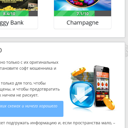
iggy Bank
Champagne
О
но только с их оригинальных
установите софт мошенника и
олько для того, чтобы
ещены, и чтобы предотвратить
 ничем не рискует.
ских схемах и ничего хорошего
жет подгружать информацию и, если пространства мало, –