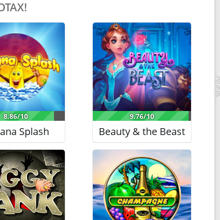
ТАХ!
ana Splash
Beauty & the Beast