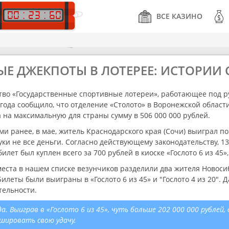
00 : 22 : 99
ВСЕ КАЗИНО
ЫЕ ДЖЕКПОТЫ В ЛОТЕРЕЕ: ИСТОРИИ
во «Государственные спортивные лотереи», работающее под р
 года сообщило, что отделение «Столото» в Воронежской облас
на максимальную для страны сумму в 506 000 000 рублей.
и ранее, в мае, житель Краснодарского края (Сочи) выиграл по
уки не все деньги. Согласно действующему законодательству, 1
билет был куплен всего за 700 рублей в киоске «Гослото 6 из 4
места в нашем списке везунчиков разделили два жителя Новос
Билеты были выиграны в «Гослото 6 из 45» и "Гослото 4 из 20".
тельности.
Выиграв в «Гослото 6 из 45», чуть больше 202 000 000 рублей, 
шировать свою удачу.