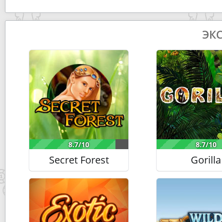
ЭК
Secret Forest
Gorilla