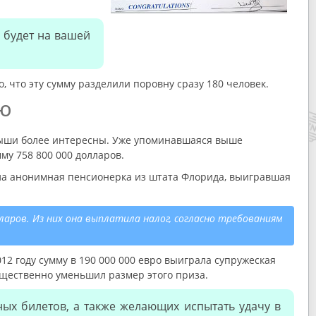
а будет на вашей
 что эту сумму разделили поровну сразу 180 человек.
ЕЮ
грыши более интересны. Уже упоминавшаяся выше
му 758 800 000 долларов.
ала анонимная пенсионерка из штата Флорида, выигравшая
лларов. Из них она выплатила налог, согласно требованиям
12 году сумму в 190 000 000 евро выиграла супружеская
ущественно уменьшил размер этого приза.
ных билетов, а также желающих испытать удачу в