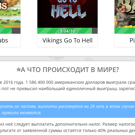
abs
Vikings Go To Hell
P
⭐️А ЧТО ПРОИСХОДИТ В МИРЕ?
2016 года. 1 586 400 000 американских долларов выиграли сра
к-пот не превысил наибольший единоличный выигрыш, зареги
учать по частям, выплаты растянутся на 29 лет, в этом случае
, правила меняются.
из неё следует выплатить дополнительно налог. Размер налого
ультате от заявленной суммы остаётся только 40% реальных ден