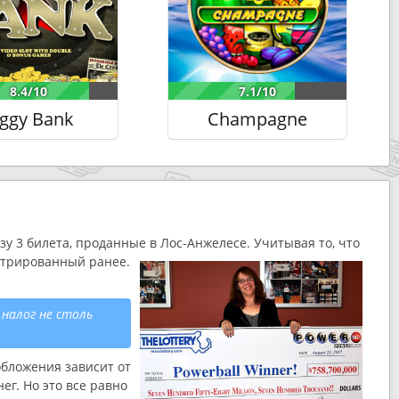
iggy Bank
Champagne
зу 3 билета, проданные в
Лос-Анжелесе. Учитывая то, что
стрированный ранее.
 налог не столь
обложения зависит от
ег. Но это все равно